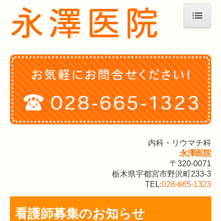
ホーム
医師紹介
外来担当表
院内紹介
アクセス
スタッフの募集
内科・リウマチ科
永澤医院
〒320-0071
栃木県宇都宮市野沢町233-3
TEL:
028-665-1323
看護師募集のお知らせ