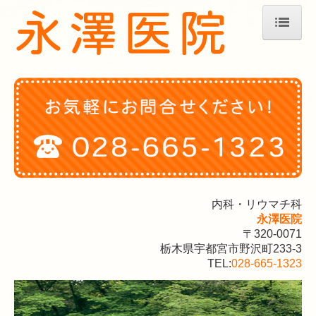
ホーム
医師紹介
外来担当表
院内紹介
アクセス
スタッフの募集
内科・リウマチ科
永澤医院
〒320-0071
栃木県宇都宮市野沢町233-3
TEL:
028-665-1323