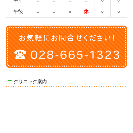
午後
○
○
休
○
○
○
クリニック案内