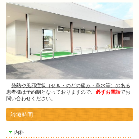
発熱や風邪症状（せき・のどの痛み・鼻水等）
のある
患者様は予約制
となっておりますの
で、
必ずお電話
で
お
問い合わせくだ
さい。
診療時間
内科